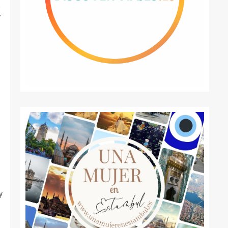
s
V
y