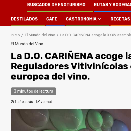
BUSCADOR DE ENOTURISMO
RUTAS Y BODEGA
DESTILADOS
CAFÉ
GASTRONOMIA
RECETAS
Inicio
El Mundo del Vino
La D.O. CARIÑENA acoge la XXXV asamblea
El Mundo del Vino
La D.O. CARIÑENA acoge l
Reguladores Vitivinícolas
europea del vino.
3 minutos de lectura
1 año atrás
vermut