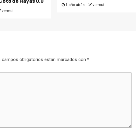
 Coto de Hayas 0,0
1 año atrás
vermut
vermut
 campos obligatorios están marcados con
*