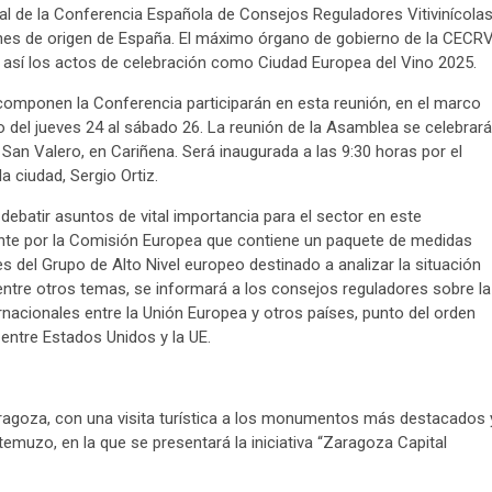
al de la Conferencia Española de Consejos Reguladores Vitivinícola
nes de origen de España. El máximo órgano de gobierno de la CECR
 así los actos de celebración como Ciudad Europea del Vino 2025.
mponen la Conferencia participarán en esta reunión, en el marco
 del jueves 24 al sábado 26. La reunión de la Asamblea se celebrará
San Valero, en Cariñena. Será inaugurada a las 9:30 horas por el
la ciudad, Sergio Ortiz.
ebatir asuntos de vital importancia para el sector en este
nte por la Comisión Europea que contiene un paquete de medidas
s del Grupo de Alto Nivel europeo destinado a analizar la situación
 entre otros temas, se informará a los consejos reguladores sobre la
nacionales entre la Unión Europea y otros países, punto del orden
 entre Estados Unidos y la UE.
Zaragoza, con una visita turística a los monumentos más destacados 
emuzo, en la que se presentará la iniciativa “Zaragoza Capital