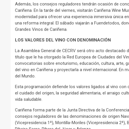
Además, los consejos reguladores tendrán ocasión de conoce
Cariñena. En la tarde del viernes, visitarán Cariñena Wine 
modernidad para ofrecer una experiencia inmersiva única en
una reforma integral. El sábado viajarán a Fuendetodos, don
Grandes Vinos de Cariñena.
LOS VALORES DEL VINO CON DENOMINACIÓN
La Asamblea General de CECRV será otro acto destacado de
título que le ha otorgado la Red Europea de Ciudades del Vi
convocatorias sobre enoturismo, educación, cultura, arte, g
del vino en Cariñena y proyectarla a nivel internacional. En
del Mundo.
Esta programación defiende los valores ligados al vino con
el cuidado del origen, la seguridad alimentaria, el arraigo cul
vida saludable.
Cariñena forma parte de la Junta Directiva de la Conferenci
consejos reguladores de las denominaciones de origen Navarr
(Vicepresidencia 1ª), Montilla-Moriles (Vicepresidencia 2ª), 
Ribeira Sacra, Ribera del Júcar y Arlanza.