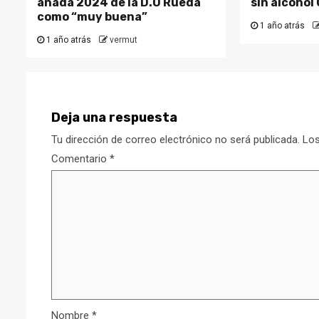
añada 2024 de la D.O Rueda
sin alcohol
como “muy buena”
1 año atrás
1 año atrás
vermut
Deja una respuesta
Tu dirección de correo electrónico no será publicada.
Los
Comentario
*
Nombre
*