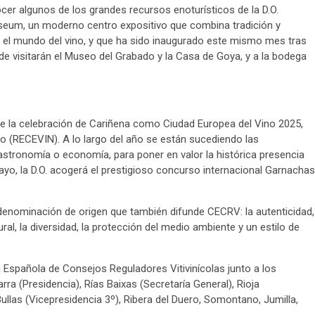
r algunos de los grandes recursos enoturísticos de la D.O.
Museum, un moderno centro expositivo que combina tradición y
 el mundo del vino, y que ha sido inaugurado este mismo mes tras
de visitarán el Museo del Grabado y la Casa de Goya, y a la bodega
 la celebración de Cariñena como Ciudad Europea del Vino 2025,
no (RECEVIN). A lo largo del año se están sucediendo las
astronomía o economía, para poner en valor la histórica presencia
 mayo, la D.O. acogerá el prestigioso concurso internacional Garnachas
 denominación de origen que también difunde CECRV: la autenticidad,
tural, la diversidad, la protección del medio ambiente y un estilo de
a Española de Consejos Reguladores Vitivinícolas junto a los
a (Presidencia), Rías Baixas (Secretaría General), Rioja
Bullas (Vicepresidencia 3º), Ribera del Duero, Somontano, Jumilla,