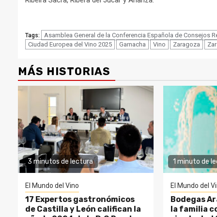
La D. O Cariñena
Asamblea General de la Conferencia Española de Consejos Re
Tags:
Ciudad Europea del Vino 2025
Garnacha
Vino
Zaragoza
Zar
MÁS HISTORIAS
3 minutos de lectura
1 minuto de l
El Mundo del Vino
El Mundo del V
17 Expertos gastronómicos
Bodegas Ar
de Castilla y León califican la
la familia c