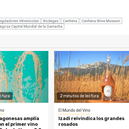
guladores Vitivinícolas
Bodegas
Cariñena
Cariñena Wine Museum
agoza Capital Mundial de la Garnacha
ectura
2 minutos de lectura
ino
El Mundo del Vino
agonesas amplía
Izadi reivindica los grandes
on el primer vino
rosados