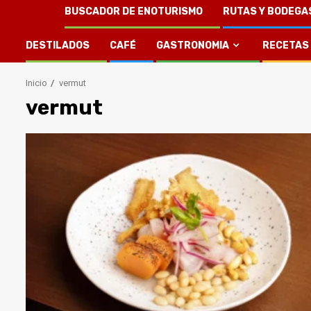
BUSCADOR DE ENOTURISMO
RUTAS Y BODEGA
DESTILADOS
CAFÉ
GASTRONOMIA
RECETAS
Inicio
vermut
vermut